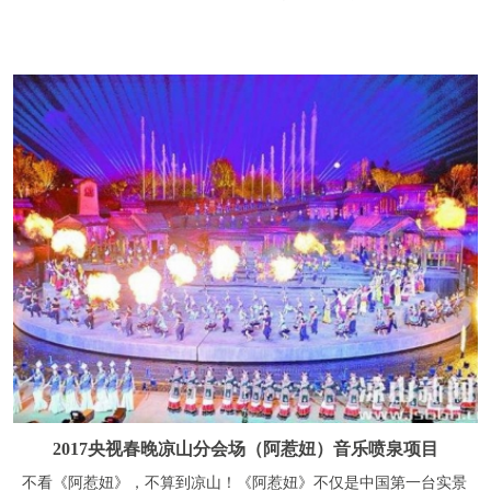
2017央视春晚凉山分会场（阿惹妞）音乐喷泉项目
不看《阿惹妞》，不算到凉山！《阿惹妞》不仅是中国第一台实景
火秀，还是2017央视春晚凉山分会场的所在地，《阿惹妞》是一首
情歌，一方情感，更是一种情怀“火”作为彝族的生命图腾贯穿全
剧，从民族源起的脚步，到彝人世俗风情的展开，从阿惹妞情与爱
的相遇相知到火