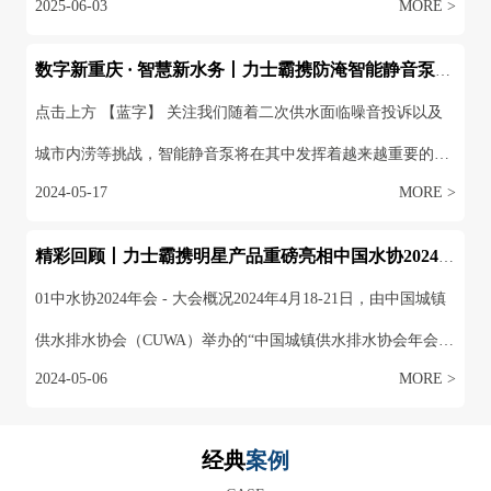
2024-05-17
MORE >
用。以其出色的低噪音以及防淹高防护等级特点，深受专家以
及行业领导喜爱。我们有幸参加且在产品展示和交流中获益匪
精彩回顾丨力士霸携明星产品重磅亮相中国水协2024年会
浅。01 大会流程 2024年4月10-12日，在重庆国际会议...
01中水协2024年会 - 大会概况2024年4月18-21日，由中国城镇
供水排水协会（CUWA）举办的“中国城镇供水排水协会年会暨
2024-05-06
MORE >
城镇水务技术与产品展示会”在青岛世博城国际展览中心盛大召
开。水协年会秉承“会朋友、议良策、寻机遇、求发展”的宗
经典
案例
旨，邀请政府领导、全国省级地方水协代表、分支机构代表、
CASE
中国水协第三届理事会全体...