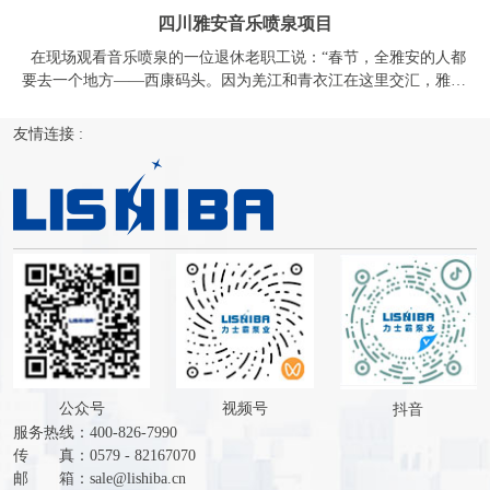
公众号
视频号
抖音
服务热线：400-826-7990
传 真：0579 - 82167070
邮 箱：
sale@lishiba.cn
网 址：
www.lishiba.com
地 址：浙江省金华市金东综合工业园潜溪路598号
Copyright ©
智能静音泵
,
立式多级离心泵
,
不锈钢深井泵
,
井用潜水泵
,
高扬程潜水泵
,
家用潜水泵
,
水冷式屏蔽潜水电机
,
喷泉专用泵
,
全不锈钢
喷泉泵
,浙江力士霸泵业有限公司 服务热线：400-826-7990
51La
XML