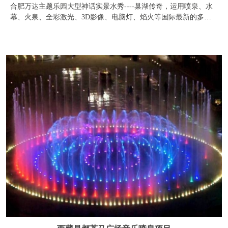
西藏昌都茶马广场音乐喷泉项目
藏东明珠昌都的中国梦：复兴茶马古道重镇。 古人称赞“蒙
顶山上茶，扬子江中水”，蒙顶山的茶产自雅安，马帮汉子就从这
里出发：过康