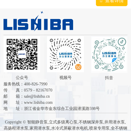
脂有良好的导热...
查看详情
公众号
视频号
抖音
服务热线：400-826-7990
传 真：0579 - 82167070
邮 箱：
sale@lishiba.cn
网 址：
www.lishiba.com
地 址：浙江省金华市金东综合工业园潜溪路598号
Copyright ©
智能静音泵
,
立式多级离心泵
,
不锈钢深井泵
,
井用潜水泵
,
高扬程潜水泵
,
家用潜水泵
,
水冷式屏蔽潜水电机
,
喷泉专用泵
,
全不锈钢